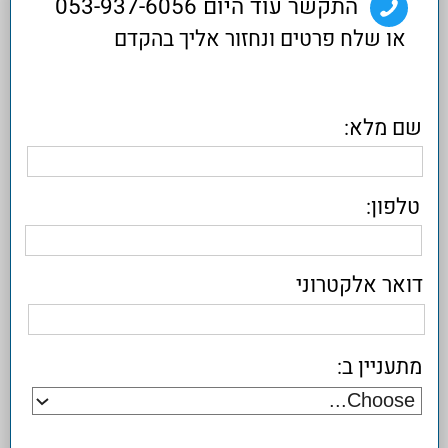
מעוניין להצטרף לרשימת
כן
לא
תפוצה
שלח
אביב פתרונות תוכנה מתקדמים | קופה רושמת
| קופה ממוחשבת | מערכת ERP | הנהלת
חשבונות | פתרונות | שמירת פרטיות
© 2017 אביב פתרונות מתקדמים בתוכנה בע"מ
| הצורן 8 ת.ד. 8660 נתניה 42506
טל: 053-9376056 | מייל:
info@aviv.co.il