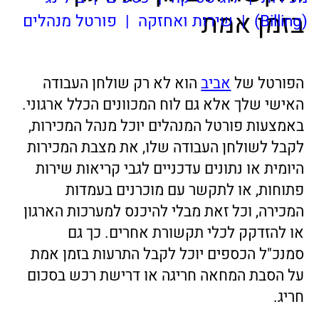
לקבל לשולחן העבודה שלו, את מצבת המכירות
היומית או נתונים עדכניים לגבי קריאות שירות
פתוחות, או לתקשר עם מוכרנים בעמדות
המכירה, וכל זאת מבלי להיכנס למערכות הארגון
או להזדקק לכלי תקשורת אחרים. כך גם
סמנכ"ל הכספים יוכל לקבל התרעות בזמן אמת
על הסבת המחאה חריגה או דרישת רכש בסכום
חריג.
פורטל המנהלים של אביב מאפשר:
• קבלת החלטות ניהוליות נכונות יותר על בסיס
מידע עדכני ומהימן
• קבלת מידע ולהתעדכן בזמן אמת לגבי על
אירוע ארגוני בכלל ואירועים הקשורים לתחום
עבודתך השוטף בפרט.
• קיצור זמני תגובה ומתן פתרון לבעיות מיידי