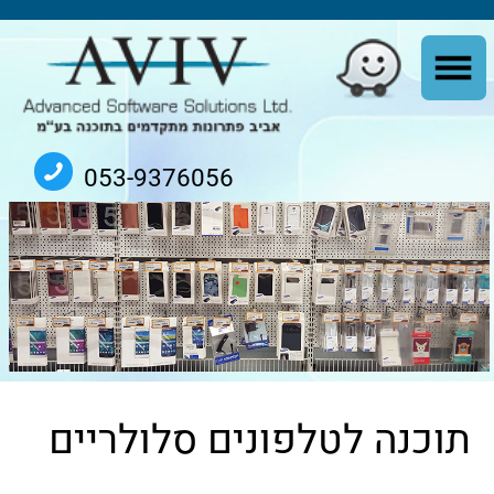
053-9376056
תוכנה לטלפונים סלולריים
אביב פתרונות מתקדמים בתכנה
- מעניקה מענה
לשוק הסלולר המתרחב בארץ לאחר התאמת
מערכת AvivMARS לדרישות המיוחדות של
הענף.
יתרונות מערכת
AvivMARS לשוק הסלולר