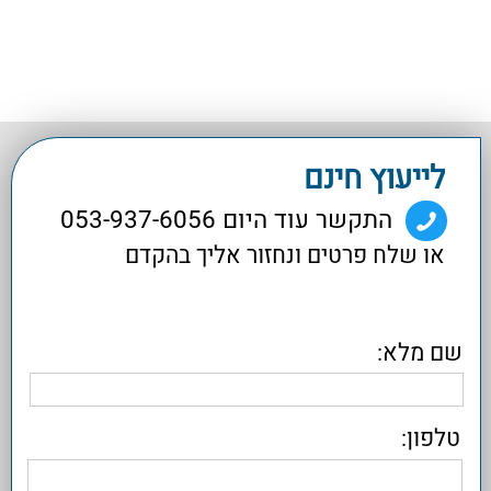
שלח
אביב פתרונות תוכנה מתקדמים | קופה רושמת
| קופה ממוחשבת | מערכת ERP | הנהלת
חשבונות | פתרונות | שמירת פרטיות
© 2017 אביב פתרונות מתקדמים בתוכנה בע"מ
| הצורן 8 ת.ד. 8660 נתניה 42506
טל: 053-9376056 | מייל:
info@aviv.co.il