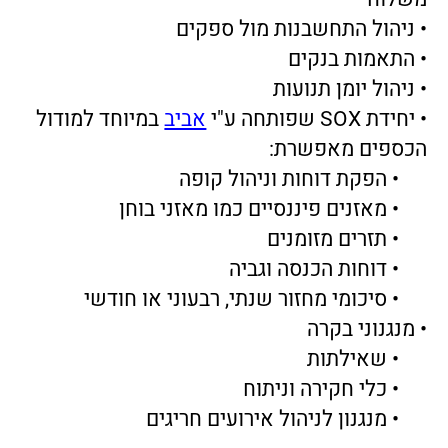
• כלי חקירה וניתוח
• מנגנון לניהול אירועים חריגים
בעזרת
מערכת AvivERP
תוכל לשלוט בניהול
תקציב העסק, לתכנן ולבצע ביעילות ניהול
תמחירי.
לייעוץ חינם
התקשר עוד היום 053-937-6056
או שלח פרטים ונחזור אליך בהקדם
שם מלא:
טלפון: