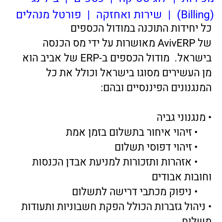
• מנגנוני גביה
• זיהוי איחור בתשלום בזמן אמת
• זיהוי דפוסי תשלום
• אזהרות ותזכורות למניעת אבדן הכנסות
וחובות אבודים
• ניפוק מכתבי דרישה לתשלום
• ניהול גזברות הכולל הפקת חשבוניות ותעודות
משלוח
• ניהול התחשבנות מול ספקים
• התאמות בנקים
• ניהול יומן תנועות
• יחידת SOX שפותחה ע"י
אביב
במיוחד למודול
הכספים מאפשרת:
• הפקת דוחות וניהול קופה
• מאזנים פיננסיים כמו מאזני בוחן
• תזרים מזומנים
• דוחות הכנסה וגביה
• סיכומי מחזור שנתי, רבעוני או חודשי
• מנגנוני בקרה
• שאילתות