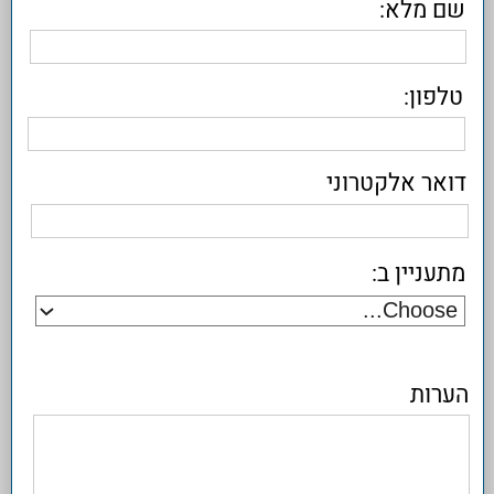
אביב פתרונות תוכנה מתקדמים | קופה רושמת
| קופה ממוחשבת | מערכת ERP | הנהלת
חשבונות | פתרונות | שמירת פרטיות
© 2017 אביב פתרונות מתקדמים בתוכנה בע"מ
| הצורן 8 ת.ד. 8660 נתניה 42506
טל: 053-9376056 | מייל:
info@aviv.co.il